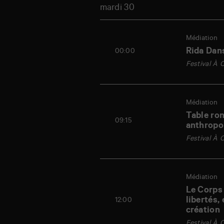
mardi 30
Horaires
Agenda
du
Médiation
Tuesday
30
Rida Dan
00:00
March
Festival À 
Médiation
Table ron
09:15
anthropo
Festival À 
Médiation
Le Corps 
libertés,
12:00
création