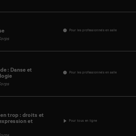
Evènement
Statut
se
Pour les professionnels en salle
Corps
de : Danse et
Pour les professionnels en salle
logie
Corps
en trop : droits et
 expression et
Pour tous en ligne