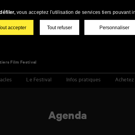
éfiler,
vous acceptez l'utilisation de services tiers pouvant i
out accepter
Tout refuser
Personnaliser
tiers Film Festival
acles
Le Festival
Infos pratiques
Achetez 
Agenda