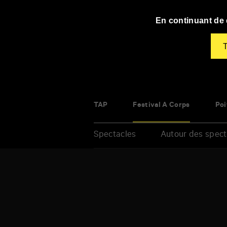
Panneau de gestion des cookies
En continuant de d
T
TAP
Festival À Corps
Poi
Spectacles
Autour des spect
Renseigner
vos
Accueil
mots
>
clés
Agenda