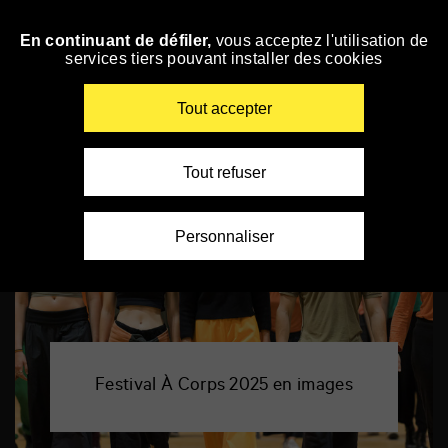
Panneau de gestion des cookies
En continuant de défiler,
vous acceptez l'utilisation de
Accéder
services tiers pouvant installer des cookies
à
la
Le Festival en images
navigation
Renseigner
Tout accepter
vos
mots
clés
Tout refuser
Personnaliser
Festival À Corps 2025 en images