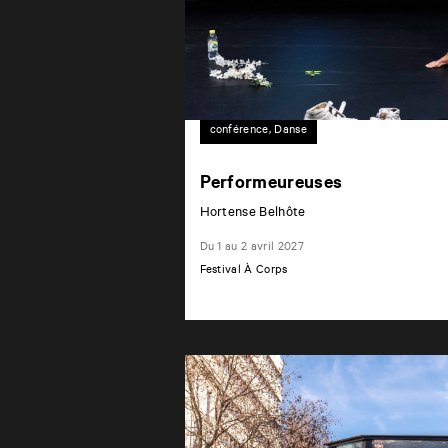
conférence, Danse
Performeureuses
Hortense Belhôte
Du 1 au 2 avril 2027
Festival À Corps