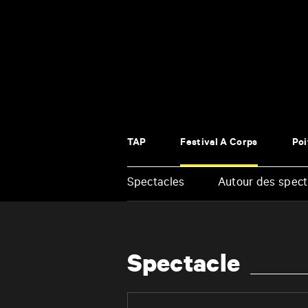
Panneau de gestion des cookies
TAP
Festival À Corps
Poi
Spectacles
Autour des spect
Renseigner vos mots clés
Spectacle