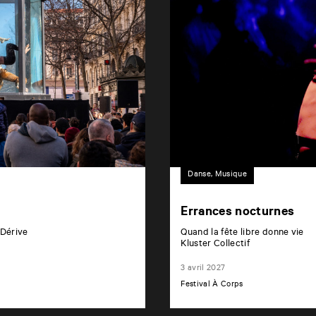
Danse, Musique
Errances nocturnes
 Dérive
Quand la fête libre donne vie
Kluster Collectif
3 avril 2027
Festival À Corps