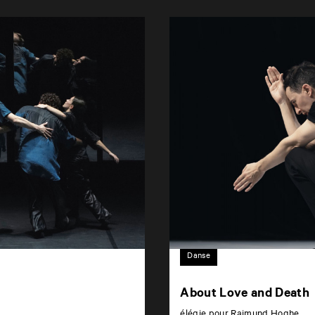
Danse
About Love and Death
élégie pour Raimund Hoghe