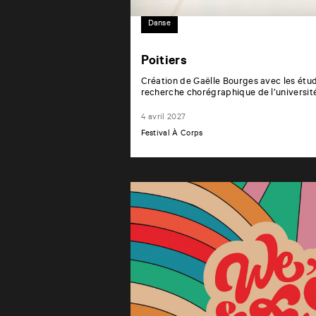
Danse
Poitiers
Création de Gaëlle Bourges avec les étudi
recherche chorégraphique de l’université
4 avril 2027
Festival À Corps