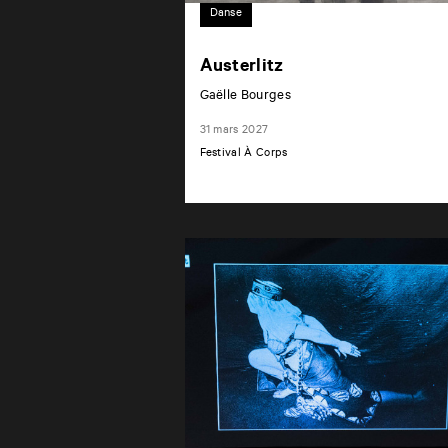
Danse
Austerlitz
Gaëlle Bourges
31 mars 2027
Festival À Corps