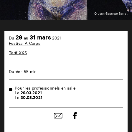
© Jean-Baptiste Barret
TAP
plateau
29
31 mars
Du
au
2021
b
Festival À Corps
6
rue
Tarif XXS
de
la
Marne
86000
Durée : 55 min
Poitiers
Pour les professionnels en salle
Le
29.03.2021
Le
30.03.2021
Partager
Partager
sur
par
facebook
email