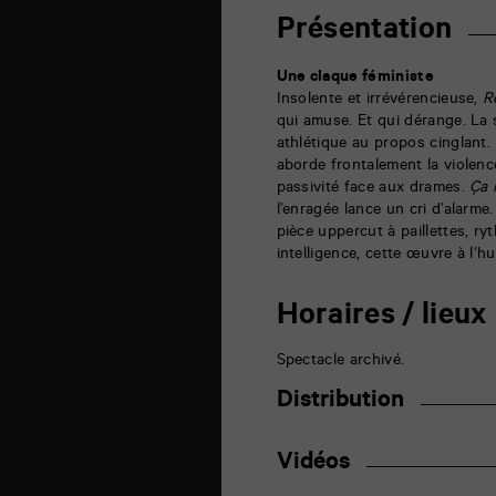
étudiants
de
Présentation
l'Université
de
Poitiers
Une claque féministe
6
Insolente et irrévérencieuse,
R
rue
qui amuse. Et qui dérange. La
de
la
athlétique au propos cinglant.
Marne
aborde frontalement la violenc
86000
passivité face aux drames.
Ça 
Poitiers
l’enragée lance un cri d’alarme
pièce uppercut à paillettes, r
intelligence, cette œuvre à l’h
Horaires / lieux
Spectacle archivé.
Distribution
Vidéos