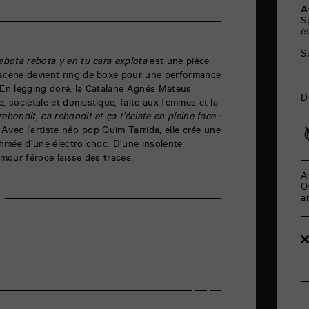
A
S
é
S
ebota rebota y en tu cara explota
est une pièce
 scène devient ring de boxe pour une performance
 En legging doré, la Catalane Agnés Mateus
D
e, sociétale et domestique, faite aux femmes et la
rebondit, ça rebondit et ça t’éclate en pleine face
:
. Avec l’artiste néo-pop Quim Tarrida, elle crée une
ythmée d’une électro choc. D’une insolente
umour féroce laisse des traces.
A
O
a