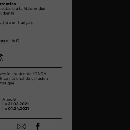
ttention
pectacle à la Maison des
tudiants
urtitré en français
urée : 1h15
vec le soutien de l’ONDA –
ffice national de diffusion
rtistique
Annulé
Le
31.03.2021
Le
01.04.2021
Partager
Partager
sur