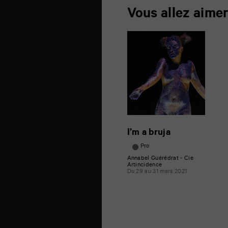
Vous allez aime
I’m a bruja
Pro
Annabel Guérédrat - Cie
Artincidence
Du 29 au 31 mars 2021