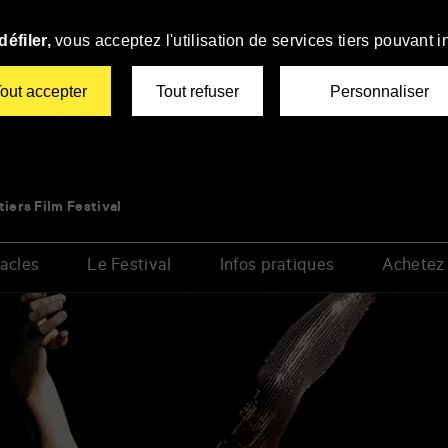
éfiler,
vous acceptez l'utilisation de services tiers pouvant i
out accepter
Tout refuser
Personnaliser
tiers Film Festival
acles
Le Festival
Infos pratiques
Achetez 