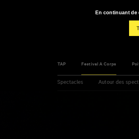
Panneau de gestion des cookies
En continuant de d
T
TAP
Festival À Corps
Poi
Spectacles
Autour des spect
Renseigner
vos
mots
clés