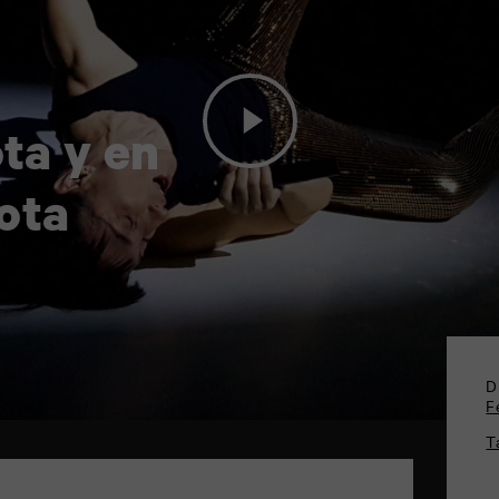
ta y en
lota
D
F
T