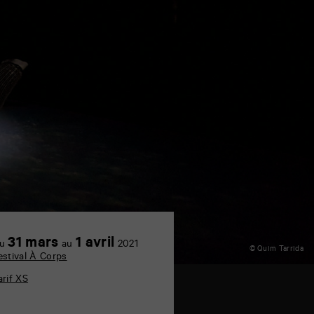
31 mars
1 avril
u
au
2021
© Quim Tarrida
estival À Corps
arif XS