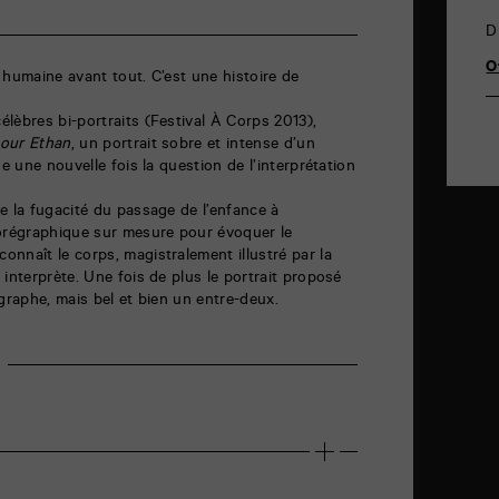
D
O
 humaine avant tout. C’est une histoire de
lèbres bi-portraits (Festival À Corps 2013),
our Ethan
, un portrait sobre et intense d’un
se une nouvelle fois la question de l’interprétation
e la fugacité du passage de l’enfance à
horégraphique sur mesure pour évoquer le
nnaît le corps, magistralement illustré par la
interprète. Une fois de plus le portrait proposé
régraphe, mais bel et bien un entre-deux.