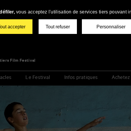
éfiler,
vous acceptez l'utilisation de services tiers pouvant i
out accepter
Tout refuser
Personnaliser
tiers Film Festival
acles
Le Festival
Infos pratiques
Achetez 