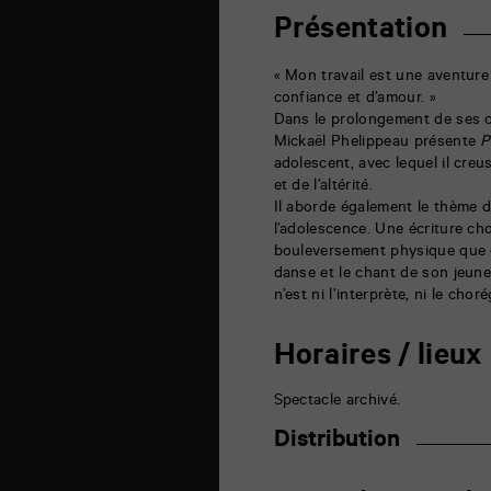
b
6
Présentation
rue
de
la
« Mon travail est une aventure
Marne
confiance et d’amour. »
86000
Dans le prolongement de ses cé
Poitiers
Mickaël Phelippeau présente
P
adolescent, avec lequel il creu
et de l’altérité.
Il aborde également le thème d
l’adolescence. Une écriture c
bouleversement physique que co
danse et le chant de son jeune 
n’est ni l’interprète, ni le cho
Horaires / lieux
Spectacle archivé.
Distribution