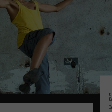
D
F
T