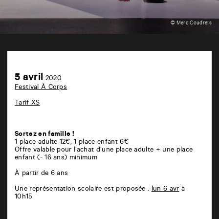
© Marc Coudrais
TAP
théâtre
6
Achetez
5
5 avril
rue
2020
en
avril
de
Festival À Corps
ligne
la
Marne
Tarif XS
86000
Poitiers
Sortez en famille !
1 place adulte 12€, 1 place enfant 6€
Offre valable pour l’achat d’une place adulte + une place
enfant (- 16 ans) minimum
À partir de 6 ans
Une représentation scolaire est proposée :
lun 6 avr
à
10h15