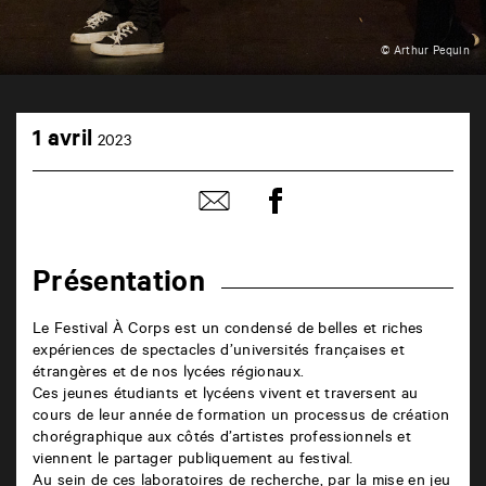
© Arthur Pequin
TAP
1
6
1 avril
2023
avril
rue
de
la
Partager
Partager
Marne
sur
par
86000
facebook
email
Poitiers
Présentation
Le Festival À Corps est un condensé de belles et riches
expériences de spectacles d’universités françaises et
étrangères et de nos lycées régionaux.
Ces jeunes étudiants et lycéens vivent et traversent au
cours de leur année de formation un processus de création
chorégraphique aux côtés d’artistes professionnels et
viennent le partager publiquement au festival.
Au sein de ces laboratoires de recherche, par la mise en jeu