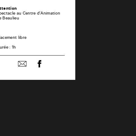
ttention
pectacle au Centre d’Animation
e Beaulieu
lacement libre
urée : 1h
Partager
Partager
sur
par
facebook
email