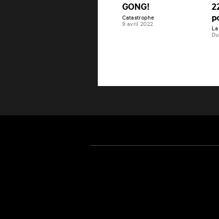
GONG!
2
p
Catastrophe
9 avril 2022
La
Du