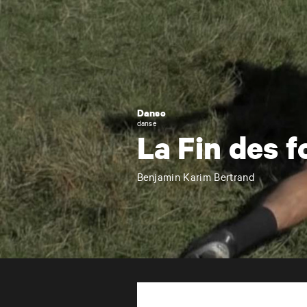
Danse
danse
La Fin des f
Benjamin Karim Bertrand
Centre
d'Animation