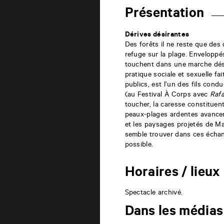
de
Beaulieu
Présentation
6
rue
de
Dérives désirantes
la
Des forêts il ne reste que de
Marne
refuge sur la plage. Enveloppés
86000
Poitiers
touchent dans une marche dési
pratique sociale et sexuelle f
publics, est l’un des fils co
(au Festival À Corps avec
Rafa
toucher, la caresse constituen
peaux-plages ardentes avance
et les paysages projetés de M
semble trouver dans ces écha
possible.
Horaires / lieux
Spectacle archivé.
Dans les médias