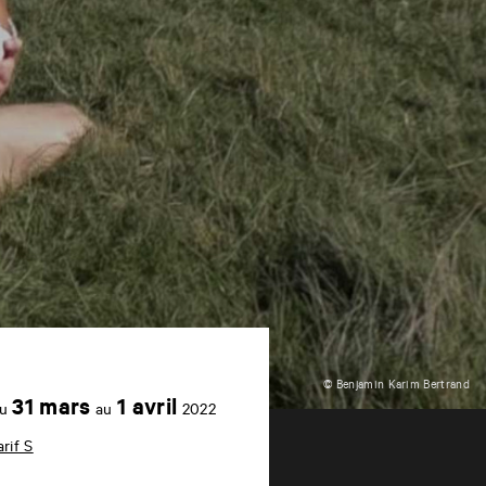
© Benjamin Karim Bertrand
Achetez
31 mars
1 avril
u
au
2022
en
ligne
arif S