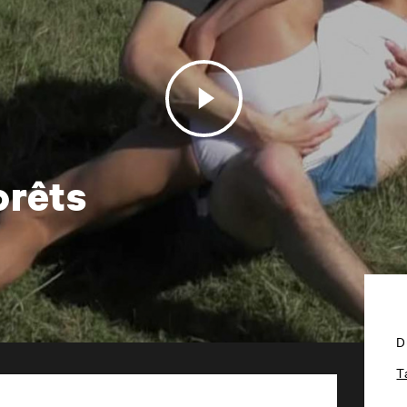
orêts
D
T