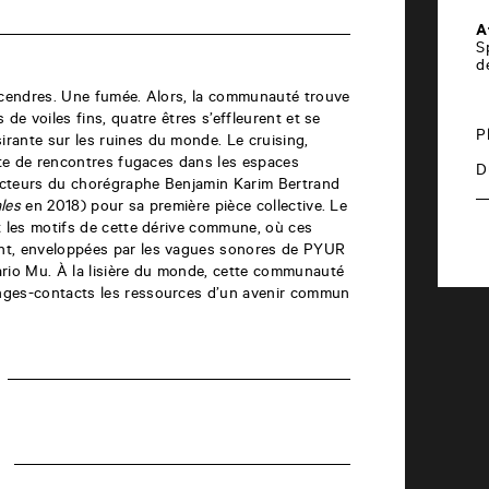
A
S
d
s cendres. Une fumée. Alors, la communauté trouve
 de voiles fins, quatre êtres s’effleurent et se
P
rante sur les ruines du monde. Le cruising,
aite de rencontres fugaces dans les espaces
D
nducteurs du chorégraphe Benjamin Karim Bertrand
les
en 2018) pour sa première pièce collective. Le
t les motifs de cette dérive commune, où ces
nt, enveloppées par les vagues sonores de PYUR
ario Mu. À la lisière du monde, cette communauté
nges-contacts les ressources d’un avenir commun