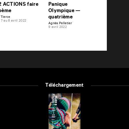
2 ACTIONS faire
Panique
oème
Olympique —
quatrième
 Tierce
 7 au 8 avril 2022
Agnès Pelletier
9 avril 2022
Téléchargement