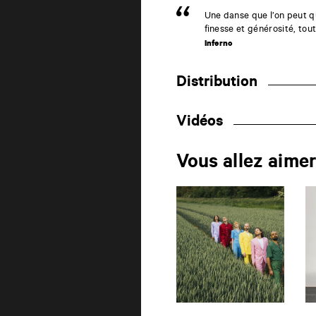
Une danse que l’on peut qu
finesse et générosité, tou
Inferno
Distribution
Vidéos
Vous allez aime