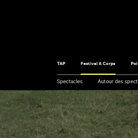
Panneau de gestion des cookies
TAP
Festival À Corps
Poi
Spectacles
Autour des spect
Renseigner
vos
mots
clés