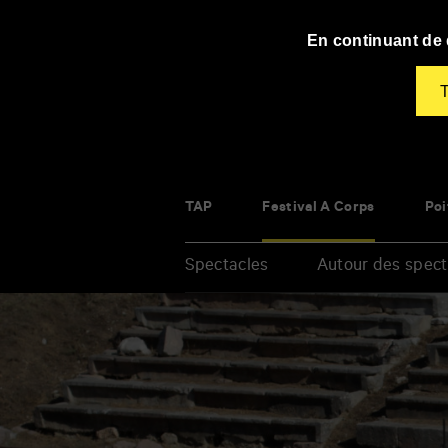
Panneau de gestion des cookies
En continuant de d
T
TAP
Festival À Corps
Poi
Spectacles
Autour des spect
Renseigner
vos
mots
clés