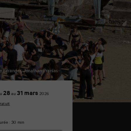
he Béranger, Jonathan Pranlas-
28
31 mars
u
au
2026
ratuit
urée : 30 min