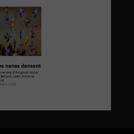
es nanas dansent
iversité d’Avignon Anne
 Batard, Jean-Antoine
got
 mars 2026