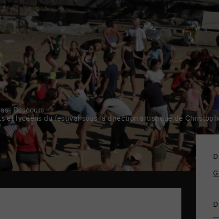
las- Descours
s et lycéens du festival sous la direction artistique de Christop
D
G
D