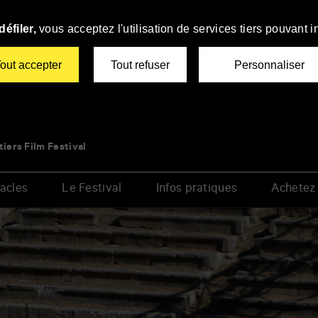
éfiler,
vous acceptez l'utilisation de services tiers pouvant i
out accepter
Tout refuser
Personnaliser
tiers Film Festival
acles
Le Festival
Infos pratiques
Achetez 