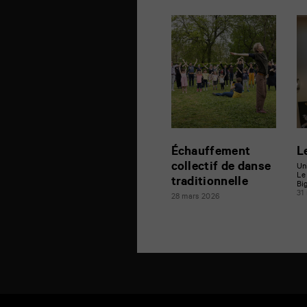
Échauffement
L
collectif de danse
Un
Le
traditionnelle
Bi
31
28 mars 2026