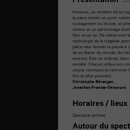
Présentation
la
Marne
86000
Kommos, un moment de la tragé
Poitiers
la pièce atteint un point culmi
soulagement ou de joie, et pre
choeur et un personnage dram
Nos corps au 21e siècle sont le
mythologie de la tragédie gre
pièce veut donner la parole à c
de se libérer du monde, de l’a
entoure. Être un individu dans
société. Chacun utilise son co
utopie commune et renforcer l’a
fort et plus puissant.
Christophe Béranger,
Jonathan Pranlas-Descours
Horaires / lieux
Spectacle archivé.
Autour du spect