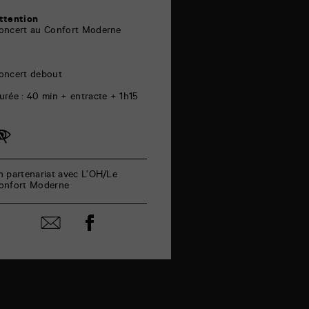
ttention
oncert au Confort Moderne
oncert debout
urée : 40 min + entracte + 1h15
n partenariat avec L’OH/Le
onfort Moderne
Partager
Partager
sur
par
facebook
email