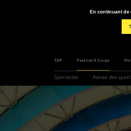
Panneau de gestion des cookies
En continuant de d
T
TAP
Festival À Corps
Poi
Spectacles
Autour des spect
Renseigner
vos
mots
clés