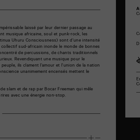
A
C
impérissable laissé par leur dernier passage au
C
nt musique africaine, soul et punk-rock, les
inua Uhuru Consciousness) sont d’une intensité
D
 collectif sud-africain inonde le monde de bonnes
concentré de percussions, de chants traditionnels
furieux. Revendiquant une musique pour le
 peuple, ils clament l’amour et l’union de la nation
 conscience unanimement encensés mettent le
E
C
 de slam et de rap par Bocar Freeman qui mêle
 rires avec une énergie non-stop.