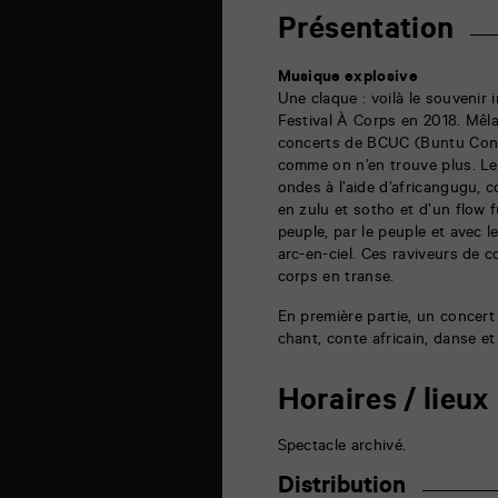
Moderne
6
Présentation
rue
de
la
Musique explosive
Marne
Une claque : voilà le souvenir 
86000
Festival À Corps en 2018. Mêla
Poitiers
concerts de BCUC (Buntu Cont
comme on n’en trouve plus. Le
ondes à l’aide d’africangugu, 
en zulu et sotho et d’un flow 
peuple, par le peuple et avec le
arc-en-ciel. Ces raviveurs de
corps en transe.
En première partie, un concert
chant, conte africain, danse et
Horaires / lieux
Spectacle archivé.
Distribution