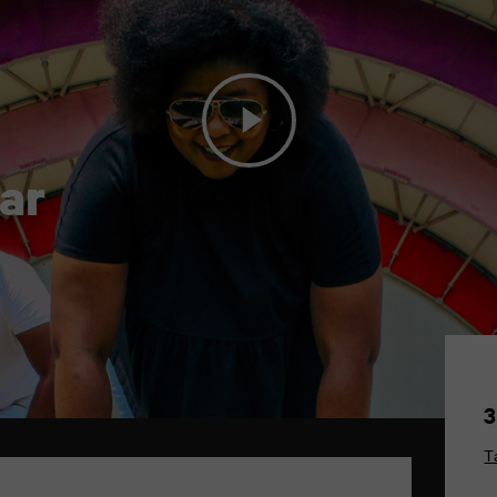
ar
3
T