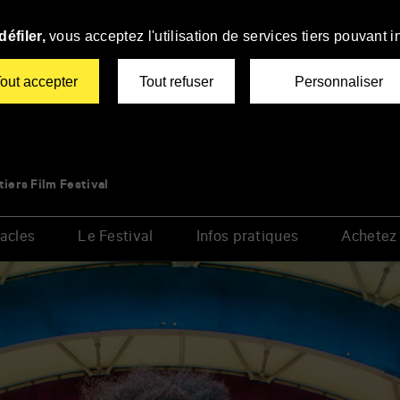
éfiler,
vous acceptez l'utilisation de services tiers pouvant i
out accepter
Tout refuser
Personnaliser
tiers Film Festival
acles
Le Festival
Infos pratiques
Achetez 