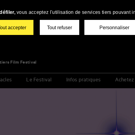
éfiler,
vous acceptez l'utilisation de services tiers pouvant i
out accepter
Tout refuser
Personnaliser
tiers Film Festival
acles
Le Festival
Infos pratiques
Achetez 