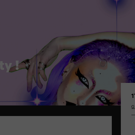
ty !
1
G