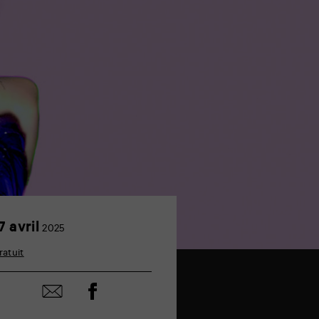
17
7 avril
2025
avril
ratuit
Partager
Partager
sur
par
facebook
email