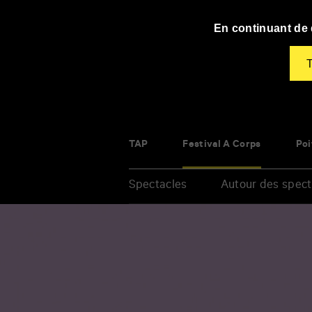
Panneau de gestion des cookies
En continuant de d
T
TAP
Festival À Corps
Poi
Spectacles
Autour des spect
Renseigner
vos
mots
clés