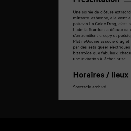
Présentation
rue
de
la
Une soirée de clôture extraordi
Marne
militante lesbienne, elle vient
86000
poitevin La Coloc Drag, c’est 
Poitiers
Lüdmila Stardust a débuté sa 
s’entremêlent creepy et poésie
PlatineGouine associe drag et
par des sets queer électriques
bizarroïde que fabuleux, chaqu
une invitation à lâcher-prise.
Horaires / lieux
Spectacle archivé.