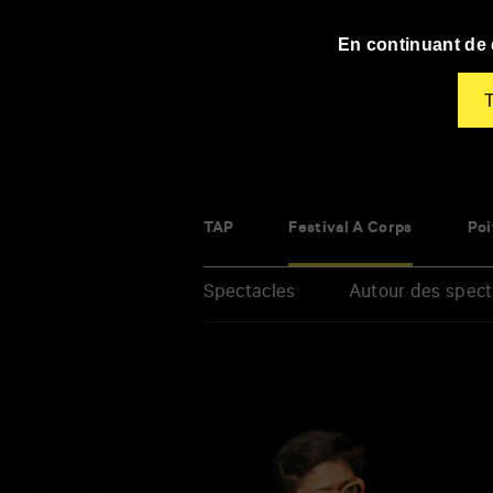
Panneau de gestion des cookies
En continuant de d
T
TAP
Festival À Corps
Poi
Spectacles
Autour des spect
Renseigner
vos
mots
clés