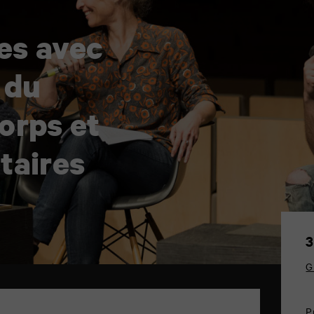
es avec
 du
orps et
taires
3
G