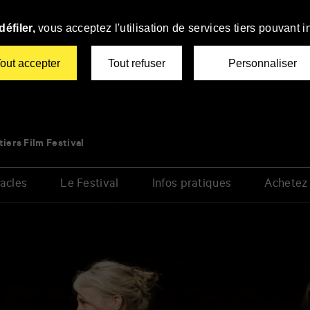
éfiler,
vous acceptez l'utilisation de services tiers pouvant i
out accepter
Tout refuser
Personnaliser
tiers Film Festival
acles
Le Festival
Infos pratiques
Achetez 