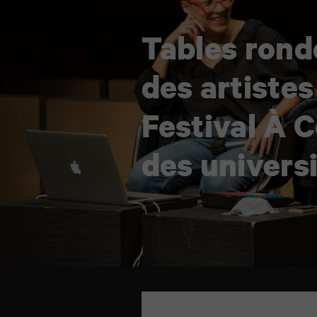
Tables rond
des artistes
Festival À C
des universi
TAP
6