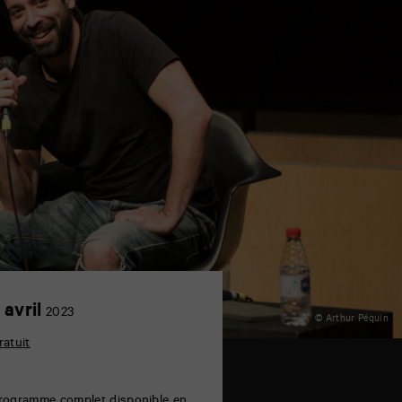
3
 avril
2023
© Arthur Péquin
avril
ratuit