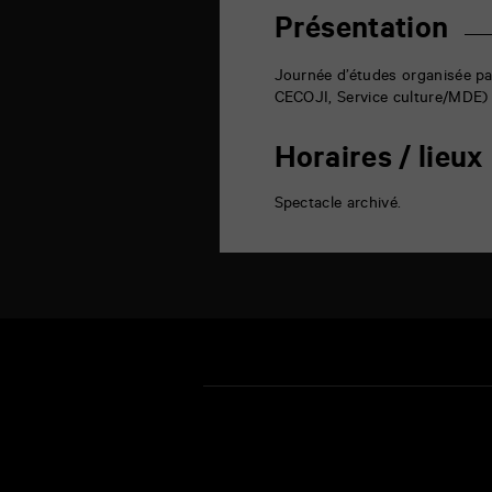
rue
de
Présentation
la
Marne
86000
Journée d’études organisée par
Poitiers
CECOJI, Service culture/MDE) 
Horaires / lieux
Spectacle archivé.