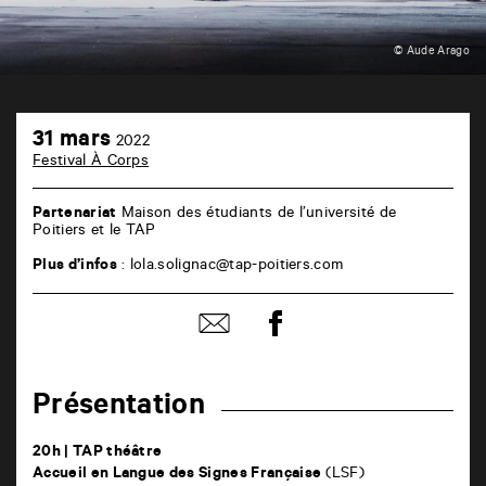
© Aude Arago
TAP
31
théâtre
31 mars
2022
mars
6
Festival À Corps
rue
de
la
Partenariat
Maison des étudiants de l’université de
Marne
Poitiers et le TAP
86000
Poitiers
Plus d’infos
: lola.solignac@tap-poitiers.com
Partager
Partager
sur
par
facebook
email
Présentation
20h | TAP théâtre
Accueil en Langue des Signes Française
(LSF)