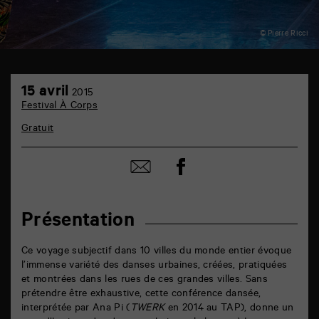
© Pierre Ricci
TAP
15
auditorium
15 avril
2015
avril
6
Festival À Corps
rue
de
Gratuit
la
Marne
86000
Partager
Partager
Poitiers
sur
par
facebook
email
Présentation
Ce voyage subjectif dans 10 villes du monde entier évoque
l’immense variété des danses urbaines, créées, pratiquées
et montrées dans les rues de ces grandes villes. Sans
prétendre être exhaustive, cette conférence dansée,
interprétée par Ana Pi (
TWERK
en 2014 au TAP), donne un