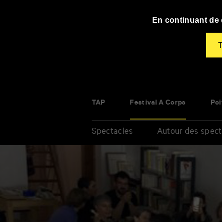
Panneau de gestion des cookies
En continuant de d
T
TAP
Festival À Corps
Poi
Spectacles
Autour des spect
Renseigner
vos
mots
clés