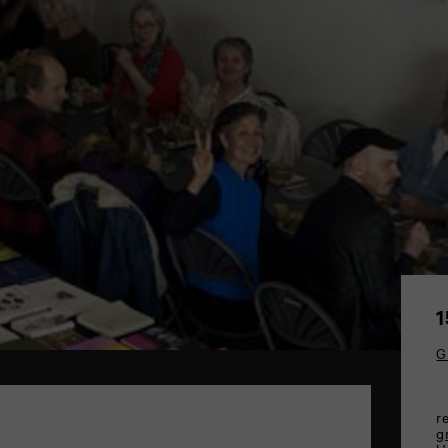
1
G
r
g