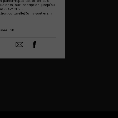
n panier-repas est offert aux
tudiants, sur inscription jusqu’au
ar 8 avr 2025
ction.culturelle@univ-poitiers.fr
urée : 2h
Partager
Partager
sur
par
facebook
email