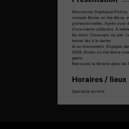
Présentation
Hall
6
rue
Rencontrez Stéphanie Pichon, jo
de
nomade Books on the Move, et
la
professionnelles. Après avoir é
Marne
86000
d’une sieste-collective. À même
Poitiers
les mots. S’assoupir, ou pas. 
textes liés à la danse
et au mouvement. Engagée dans 
2008, Books on the Move invente
geste.
Retrouvez la librairie dans les l
Horaires / lieux
Spectacle archivé.