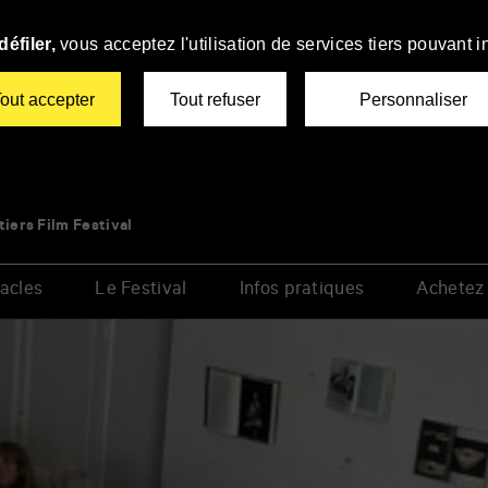
éfiler,
vous acceptez l'utilisation de services tiers pouvant i
out accepter
Tout refuser
Personnaliser
tiers Film Festival
acles
Le Festival
Infos pratiques
Achetez 