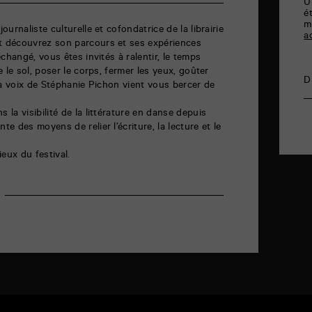
U
é
m
urnaliste culturelle et cofondatrice de la librairie
a
 découvrez son parcours et ses expériences
changé, vous êtes invités à ralentir, le temps
 le sol, poser le corps, fermer les yeux, goûter
D
La voix de Stéphanie Pichon vient vous bercer de
la visibilité de la littérature en danse depuis
 des moyens de relier l’écriture, la lecture et le
ieux du festival.