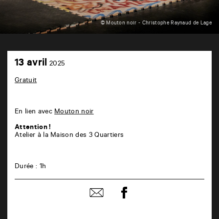
© Mouton noir - Christophe Raynaud de Lage
Maison
13
des
13 avril
2025
avril
3
Quartiers
Gratuit
6
rue
de
la
En lien avec
Mouton noir
Marne
86000
Attention !
Poitiers
Atelier à la Maison des 3 Quartiers
Durée : 1h
Partager
Partager
sur
par
facebook
email