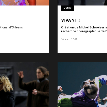
Danse
VIVANT !
tional d'Orléans
Création de Michel Schweizer av
recherche chorégraphique de l’u
14 avril 2025