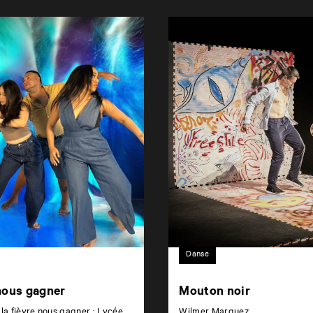
Danse
 nous gagner
Mouton noir
 la fièvre nous gagner : Lycée
Wilmer Marquez