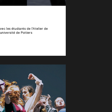
ec les étudiants de l’Atelier de
niversité de Poitiers