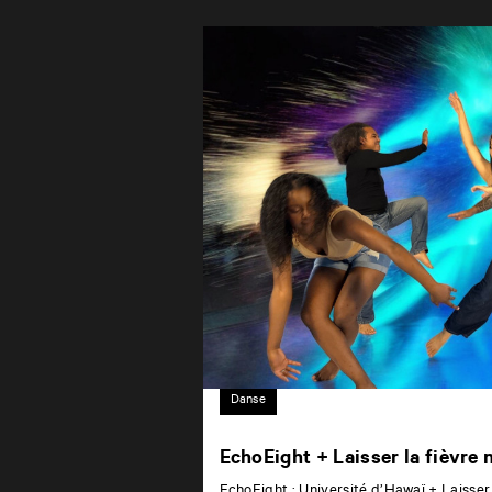
Danse
EchoEight + Laisser la fièvre
EchoEight : Université d’Hawaï + Laisser