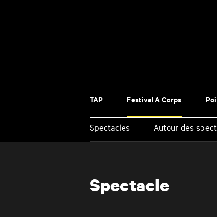
Panneau de gestion des cookies
TAP
Festival À Corps
Poi
Spectacles
Autour des spect
Renseigner vos mots clés
Spectacle